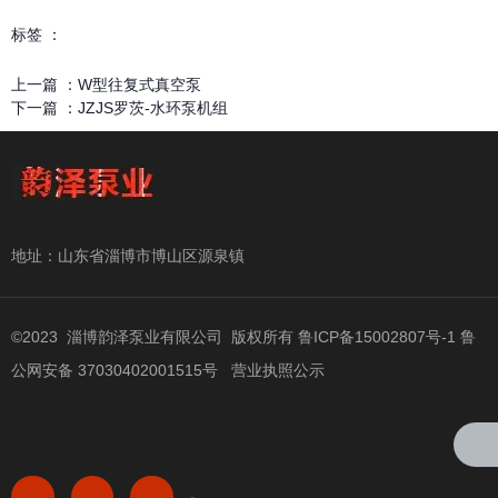
标签 ：
上一篇 ：
W型往复式真空泵
下一篇 ：
JZJS罗茨-水环泵机组
相关产品
地址：山东省淄博市博山区源泉镇
©2023 淄博韵泽泵业有限公司 版权所有
鲁ICP备15002807号-1
鲁
公网安备 37030402001515号
营业执照公示
找不到任何内容